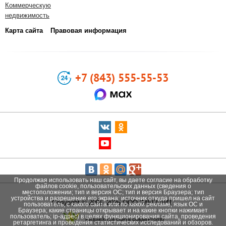
Коммерческую
недвижимость
Карта сайта
Правовая информация
+7 (843) 555-55-53
Продолжая использовать наш сайт, вы даете согласие на обработку
файлов cookie, пользовательских данных (сведения о
местоположении; тип и версия ОС; тип и версия Браузера; тип
устройства и разрешение его экрана; источник откуда пришел на сайт
Copyright © 2006–2026 ООО “МЕГАЛИТ”
пользователь; с какого сайта или по какой рекламе; язык ОС и
Браузера; какие страницы открывает и на какие кнопки нажимает
пользователь; ip-адрес) в целях функционирования сайта, проведения
Разработка сайта BulgarPromo
ретаргетинга и проведения статистических исследований и обзоров.