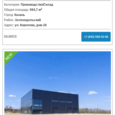
Категория:
Производство/Склад
2
Общая площадь:
994,7 м
Город:
Казань
Район:
Зеленодольский
Адрес:
ул. Королева, дом 26
на карте
+7 (843) 558-52-58