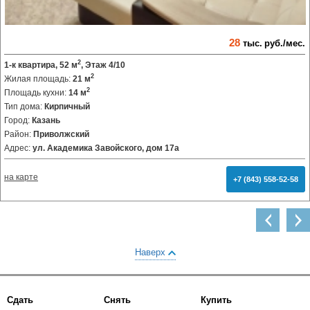
28
тыс.
руб./мес.
2
1-к квартира, 52 м
, Этаж 4/10
2
Жилая площадь:
21 м
2
Площадь кухни:
14 м
Тип дома:
Кирпичный
Город:
Казань
Район:
Приволжский
Адрес:
ул. Академика Завойского, дом 17а
на карте
+7 (843) 558-52-58
Наверх
Сдать
Снять
Купить