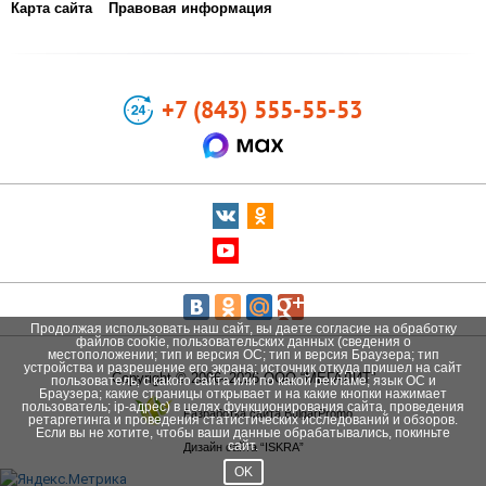
Карта сайта
Правовая информация
+7 (843) 555-55-53
Продолжая использовать наш сайт, вы даете согласие на обработку
файлов cookie, пользовательских данных (сведения о
местоположении; тип и версия ОС; тип и версия Браузера; тип
устройства и разрешение его экрана; источник откуда пришел на сайт
Copyright © 2006–2026 ООО “МЕГАЛИТ”
пользователь; с какого сайта или по какой рекламе; язык ОС и
Браузера; какие страницы открывает и на какие кнопки нажимает
пользователь; ip-адрес) в целях функционирования сайта, проведения
Разработка сайта BulgarPromo
ретаргетинга и проведения статистических исследований и обзоров.
Если вы не хотите, чтобы ваши данные обрабатывались, покиньте
сайт.
Дизайн сайта “ISKRA”
OK