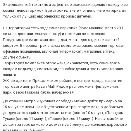
Эксклюзивный текстиль и эффектное освещение делают каждую из
комнат неповторимой. Все строительные и отделочные материалы
только от лучших европейских производителей.
На территории есть подземная парковка (свое машино-место 29,1
кв.м. за дополнительную плату) и гостевая автостоянка.
Предусмотрены детская площадка, места для отдыха и занятий
спортом. В первых трёх этажах комплекса расположены торгово-
офисные помещения, включая гипермаркет, магазины, аптеку,
другие объекты.
Территория комплекса огорожена, охраняется, есть консьерж в
каждом подъезде, система видеонаблюдения и противопожарная
защита.
ЖК находится в Приволжском районе, в центре города, напротив
торгового центра Kazan Mall. Рядом расположены филармония,
парк, озеро Нижний Кабан, набережная.
До станции метро «Суконная слобода» можно дойти примерно за
15 минут пешком. На общественном транспорте можно добраться
до других станций метро: «Аметьево» (около 10 минут), «Площадь
Тукая» (около 11 минут), «Горки» (около 12 минут). На автомобиле
до центра города можно доехать за 5 минут, до железнодорожного
вокзала — за 15 минут.