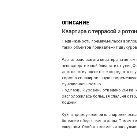
ОПИСАНИЕ
Квартира с террасой и рото
Недвижимость премиум-класса воплоща
таких объектов принадлежит двухуров
Расположилась эта квартира на пятом и
непосредственной близости от улиц Фе
достоинству оцените непосредственну
хорошо спланированную современную и
функциональностью.
Под первый уровень отведено 264 кв. 
расположилась большая спальня с гар
лоджии.
Кухня прямоугольной планировки осна
большим обеденным столом. Помимо вс
санузлом. Особого внимания заслужива