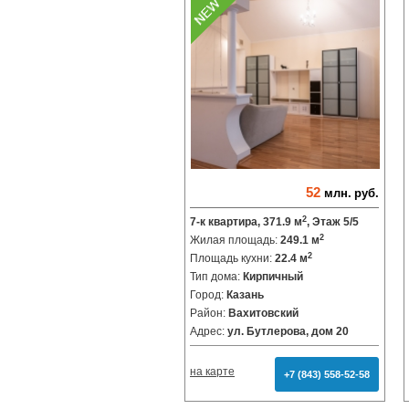
52
млн.
руб.
2
7-к квартира, 371.9 м
, Этаж 5/5
2
Жилая площадь:
249.1 м
2
Площадь кухни:
22.4 м
Тип дома:
Кирпичный
Город:
Казань
Район:
Вахитовский
Адрес:
ул. Бутлерова, дом 20
на карте
+7 (843) 558-52-58