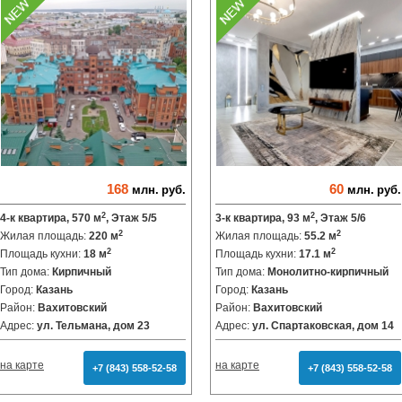
168
60
млн.
руб.
млн.
руб.
2
2
4-к квартира, 570 м
, Этаж 5/5
3-к квартира, 93 м
, Этаж 5/6
2
2
Жилая площадь:
220 м
Жилая площадь:
55.2 м
2
2
Площадь кухни:
18 м
Площадь кухни:
17.1 м
Тип дома:
Кирпичный
Тип дома:
Монолитно-кирпичный
Город:
Казань
Город:
Казань
Район:
Вахитовский
Район:
Вахитовский
Адрес:
ул. Тельмана, дом 23
Адрес:
ул. Спартаковская, дом 14
на карте
на карте
+7 (843) 558-52-58
+7 (843) 558-52-58