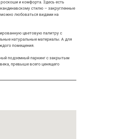
м роскоши и комфорта. Здесь есть
скандинавскому стилю – закругленные
а можно любоваться видами на
сированную цветовую палитру с
льные натуральные материалы. А для
аждого помещения.
ный подземный паркинг с закрытым
овека, превыше всего ценящего