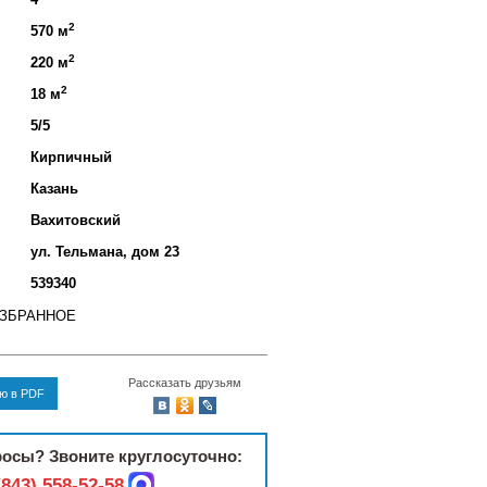
2
570 м
2
220 м
2
18 м
5/5
Кирпичный
Казань
Вахитовский
ул. Тельмана, дом 23
539340
ИЗБРАННОЕ
Рассказать друзьям
ию в PDF
осы? Звоните круглосуточно:
(843) 558-52-58