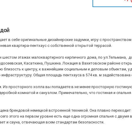
ндой
ет в себе оригинальные дизайнерские задумки, игру с пространством
невая квартира-пентхаус с собственной открытой террасой.
 шестом этажах малоквартирного кирпичного дома, по ул.Тельмана, дом
досеевская, Касаткина, Пушкина. Локация в Вахитовском районе откр
ю близость к центру, к важнейшим социальным и деловым объектам, у
нфраструктуру. Общая площадь пентхауса в 574 кв. м задействована 
м. Из просторного холла вы попадаете в не менее просторную гостиную
деробной комнатой и санузлом. Примечательно, что гостиная и спальн
щена брендовой немецкой встроенной техникой. Она плавно переходит
его этого на первом уровне есть еще одна огромная спальня с двумя
ет и сауна, отвечающая всем стандартам безопасности.