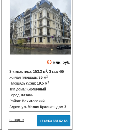
63
млн.
руб.
2
3-к квартира, 153.3 м
, Этаж 4/5
2
Жилая площадь:
85 м
2
Площадь кухни:
19.5 м
Тип дома:
Кирпичный
Город:
Казань
Район:
Вахитовский
Адрес:
ул. Малая Красная, дом 3
на карте
+7 (843) 558-52-58