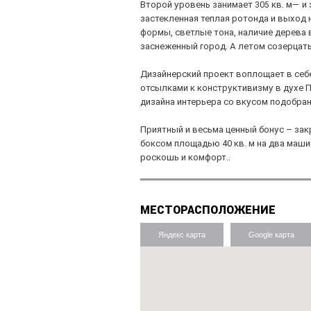
Второй уровень занимает 305 кв. м— и
застекленная теплая ротонда и выход
формы, светлые тона, наличие дерева 
заснеженный город. А летом созерца
Дизайнерский проект воплощает в се
отсылками к конструктивизму в духе 
дизайна интерьера со вкусом подобра
Приятный и весьма ценный бонус – за
боксом площадью 40 кв. м на два маши
роскошь и комфорт..
МЕСТОРАСПОЛОЖЕНИЕ
Яндекс карта
Google карта