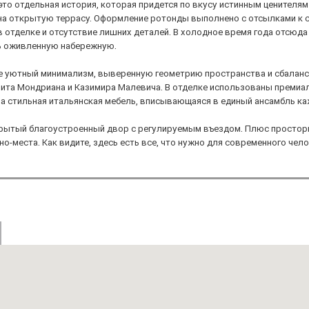
 это отдельная история, которая придется по вкусу истинным ценителя
 на открытую террасу. Оформление ротонды выполнено с отсылками к 
в отделке и отсутствие лишних деталей. В холодное время года отсюд
ть оживленную набережную.
бе уютный минимализм, выверенную геометрию пространства и сбалан
Пита Мондриана и Казимира Малевича. В отделке использованы премиа
на стильная итальянская мебель, вписывающаяся в единый ансамбль к
крытый благоустроенный двор с регулируемым въездом. Плюс простор
но-места. Как видите, здесь есть все, что нужно для современного чел