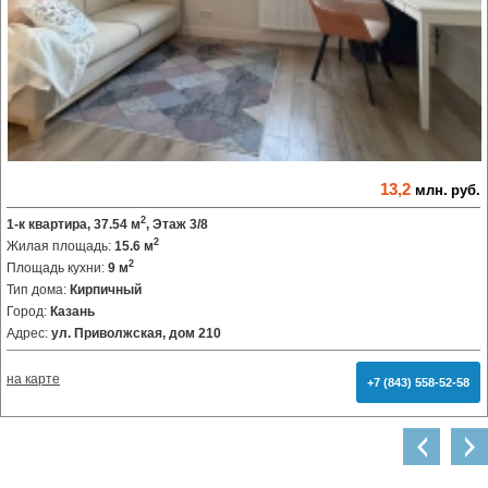
13,2
млн.
руб.
2
1-к квартира, 37.54 м
, Этаж 3/8
2
Жилая площадь:
15.6 м
2
Площадь кухни:
9 м
Тип дома:
Кирпичный
Город:
Казань
Адрес:
ул. Приволжская, дом 210
на карте
+7 (843) 558-52-58