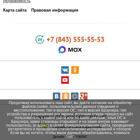
недвижимость
Карта сайта
Правовая информация
+7 (843) 555-55-53
Продолжая использовать наш сайт, вы даете согласие на обработку
файлов cookie, пользовательских данных (сведения о
местоположении; тип и версия ОС; тип и версия Браузера; тип
устройства и разрешение его экрана; источник откуда пришел на сайт
Copyright © 2006–2026 ООО “МЕГАЛИТ”
пользователь; с какого сайта или по какой рекламе; язык ОС и
Браузера; какие страницы открывает и на какие кнопки нажимает
пользователь; ip-адрес) в целях функционирования сайта, проведения
Разработка сайта BulgarPromo
ретаргетинга и проведения статистических исследований и обзоров.
Если вы не хотите, чтобы ваши данные обрабатывались, покиньте
сайт.
Дизайн сайта “ISKRA”