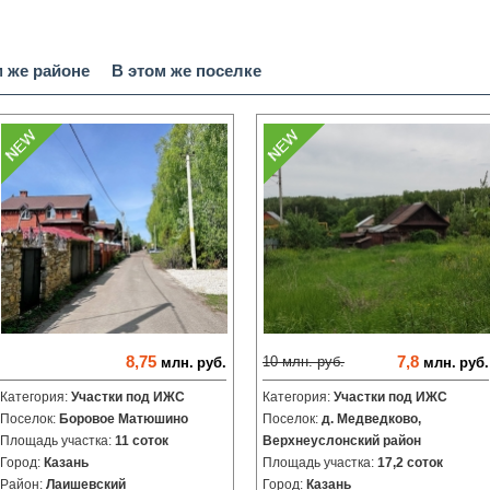
м же районе
В этом же поселке
8,75
7,8
10
млн.
руб.
млн.
руб.
млн.
руб.
Категория:
Участки под ИЖС
Категория:
Участки под ИЖС
Поселок:
Боровое Матюшино
Поселок:
д. Медведково,
Площадь участка:
11 соток
Верхнеуслонский район
Город:
Казань
Площадь участка:
17,2 соток
Район:
Лаишевский
Город:
Казань