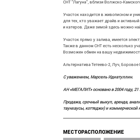
СНТ "Лагуна", вблизи Волжско-Камског
Участок находится в живописном и уни
для тех, кто уважает драйв и активны
и катеров. Даже зимой здесь можно най
Участок прямо у залива, имеется элект
Также в данном СНТ есть несколько уч
Возможен обмен на вашу недвижимость
Альтернатива Тетеево-2, Луч, Борово
С уважением, Марсель Идиатуллин.
АН «МЕГАЛИТ» основано в 2004 году, 21 
Продажа, срочный выкуп, аренда, анал
таунхаусы, коттеджи) и коммерческой
МЕСТОРАСПОЛОЖЕНИЕ