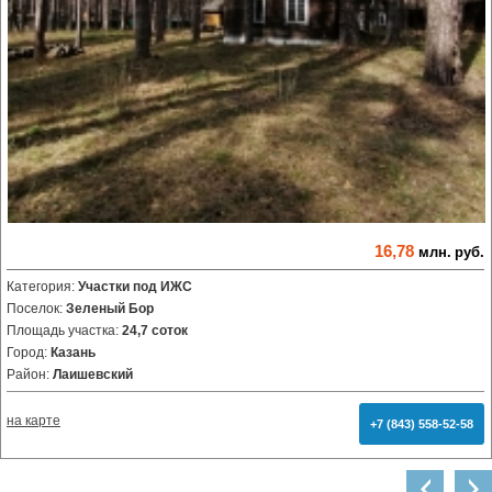
16,78
млн.
руб.
Категория:
Участки под ИЖС
Поселок:
Зеленый Бор
Площадь участка:
24,7 соток
Город:
Казань
Район:
Лаишевский
на карте
+7 (843) 558-52-58