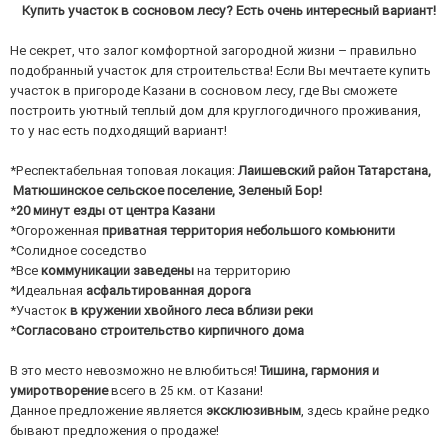
Купить участок в сосновом лесу? Есть очень интересный вариант!
Не секрет, что залог комфортной загородной жизни – правильно
подобранный участок для строительства! Если Вы мечтаете купить
участок в пригороде Казани в сосновом лесу, где Вы сможете
построить уютный теплый дом для круглогодичного проживания,
то у нас есть подходящий вариант!
*Респектабельная топовая локация:
Лаишевский район Татарстана,
Матюшинское сельское поселение, Зеленый Бор!
*
20 минут езды от центра Казани
*Огороженная
приватная территория небольшого комьюнити
*Солидное соседство
*Все
коммуникации заведены
на территорию
*Идеальная
асфальтированная дорога
*Участок
в кружении хвойного леса вблизи реки
*
Согласовано строительство кирпичного дома
В это место невозможно не влюбиться!
Тишина, гармония и
умиротворение
всего в 25 км. от Казани!
Данное предложение является
эксклюзивным
, здесь крайне редко
бывают предложения о продаже!