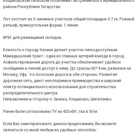
Кощаковском сельском поселении Пестречинского муниципального
района Республики Татарстан.
Лот состоит из 5 смежных участков общей площадью 5.7 га. Ровный
рельеф, прямоугольная форма. 1 линия.
ВРИ: для размещения складов.
Близость к городу Казани делает участок легкодоступным.
Мамадышский тракт - одна из главных артерий въезда в город.
Асфальтированная дорога до участка обеспечивает удобное
сообщение и легкий доступ к нему. До трассы М7 4 км, развязка на
Москву, Уфу. 3-х полосная дорога в обе стороны. Развитая
дорожная сеть, дают неоспоримые преимущества и широкий
спектр потенциального использования для строительства
распределительного центра.
Направление в сторону п. Званка, Кощаково, Шигалеево.
Ранее были согласованы ТУ на 420 кВт, газ в 50 м.
Если Вас заинтересовало данное предложение, Вы можете
связаться со мной любым из удобных способов: